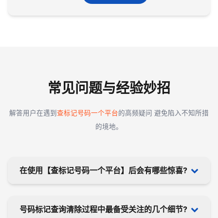
常见问题与经验妙招
解答用户在遇到
查标记号码一个平台
的高频疑问 避免陷入不知所措
的境地。
在使用【查标记号码一个平台】后会有哪些惊喜?
号码标记状态被具体是被哪些平台标记的一目了然，
号码标记查询清除过程中最备受关注的几个细节?
了解问题的起因之后，就能完美解决问题。