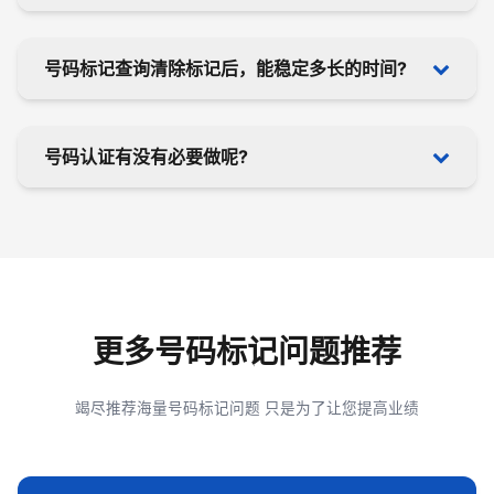
标记平台五花八门，要是遗漏了一些平台也是美中不
号码标记查询清除标记后，能稳定多长的时间?
足啊:
① 查询平台覆盖10+主流常用平台;
② 号码标记清除模式多元化，可自主参教程取消，
这个是根据您自身的业务拨打频率有关的，还和用户
可专业找我们取消;
号码认证有没有必要做呢?
的亲和态度有关，保持良好态度舒心沟通可保持更持
③ 号码标记清除后再后续的使用更为健壮。
久不被标记。
建议一定要选择靠谱覆盖齐全的查询平台，市面上目
这个是和每个人自身的需求情况而定的，一般业务稳
前存在很多銮舆充数的平台。
定在盈利的情况下建议做下认证，保持专业良好展
示。
更多号码标记问题推荐
竭尽推荐海量号码标记问题 只是为了让您提高业绩